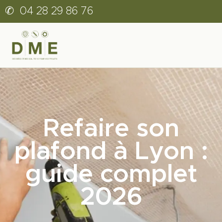
✆
04 28 29 86 76
Refaire son
plafond à Lyon :
guide complet
2026