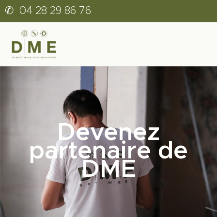
✆
04 28 29 86 76
Devenez
partenaire de
DME