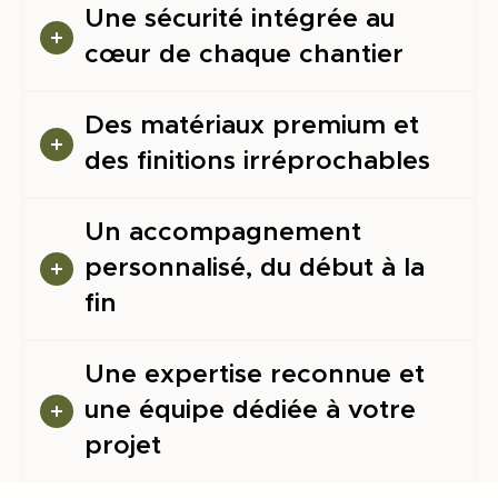
Une sécurité intégrée au
deux enfants
puisse circuler
cœur de chaque chantier
et y vivre très
convenablem
Des matériaux premium et
ent. Pour ce
des finitions irréprochables
faire nous
sommes
intervenus
Un accompagnement
sous un grand
personnalisé, du début à la
nombre les
fin
corps de
métiers
jusqu’à la
Une expertise reconnue et
maçonnerie
une équipe dédiée à votre
avec la
projet
création de
sous-oeuvre.