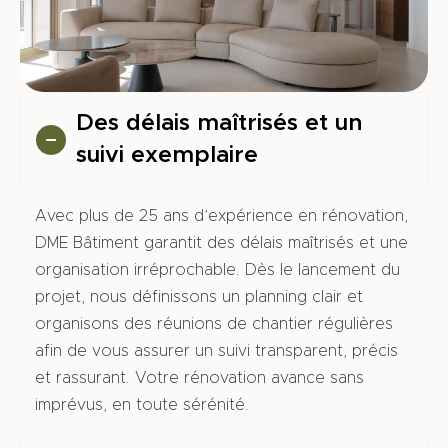
t était resté
dans son jus
une cinquantai
ne d’années si
Des délais maîtrisés et un
ce n’est plus
au vu de l’état
suivi exemplaire
général des
différents
Avec plus de 25 ans d’expérience en rénovation,
murs,
DME Bâtiment garantit des délais maîtrisés et une
boiseries et
organisation irréprochable. Dès le lancement du
parquets…
projet, nous définissons un planning clair et
La distribution
organisons des réunions de chantier régulières
générale à
afin de vous assurer un suivi transparent, précis
été
et rassurant. Votre rénovation avance sans
repensée pou
imprévus, en toute sérénité.
r que cette
famille de