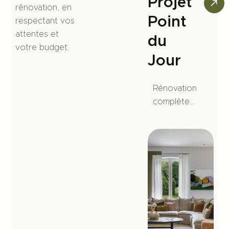
Projet
rénovation, en
Point
respectant vos
attentes et
du
votre budget.
Jour
Rénovation
complète
d’une
maison de
160 m²
dans le
quartier
Point du
Jour (Lyon
5ᵉ), avec
extension,