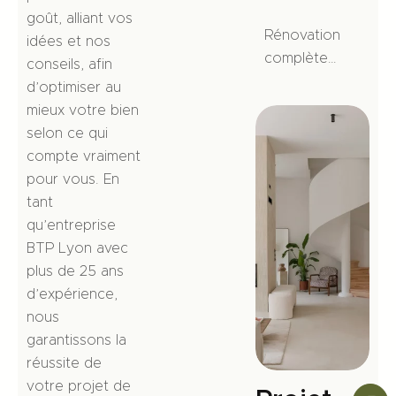
goût, alliant vos
Rénovation
idées et nos
complète
conseils, afin
d’une
d’optimiser au
maison de
mieux votre bien
160 m²
selon ce qui
dans le
compte vraiment
quartier
pour vous. En
Point du
tant
Jour (Lyon
qu’
entreprise
5ᵉ), avec
BTP Lyon
avec
extension,
plus de 25 ans
ouvertures
d’expérience,
et escalier
nous
sur-mesure.
garantissons la
réussite de
votre projet de