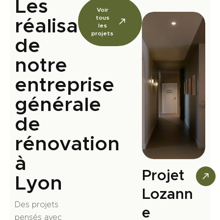
Les
Voir
tous
réalisations
les
projets
de
notre
entreprise
générale
de
rénovation
à
Projet
Lyon
Lozann
Des projets
e
pensés avec