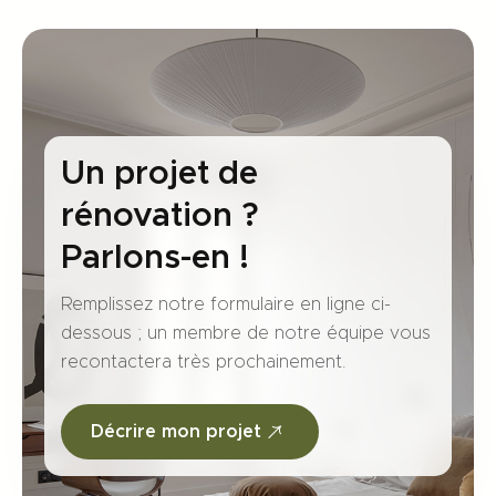
Le plus
important
ayant été
réalisé entre
le salon et la
cuisine sur
Un projet de
environ 5
rénovation ?
mètres de
largeur et 4m
Parlons-en !
de hauteur.
D’autres
Remplissez notre formulaire en ligne ci-
interventions
dessous ; un membre de notre équipe vous
plus
recontactera très prochainement.
techniques
ont été
Décrire mon projet
effectuées
avec la plus