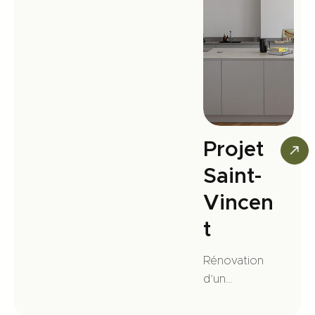
nt, en
collaboration
avec la
décoratrice
d’intérieur
Claude
Cartier.
Projet
Saint-
Vincen
t
Rénovation
d’un
magnifique