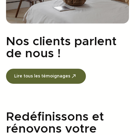
grande
précaution. La
démolition de
mur porteur,
de cheminée,
Nos clients parlent
de cloisons,
placards,
de nous !
dépose du
marin et
lambourdes
Lire tous les témoignages
mais aussi le
traitement
des fissures
sur les
plafonds.
Redéfinissons et
rénovons votre