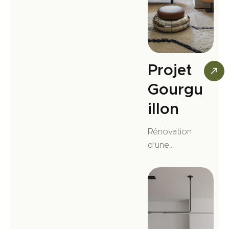
ouvertures
et escalier
sur-mesure.
Projet
Gourgu
illon
Rénovation
d’une
magnifique
maison
ancienne en
plein cœur du
5ᵉ
arrondisseme