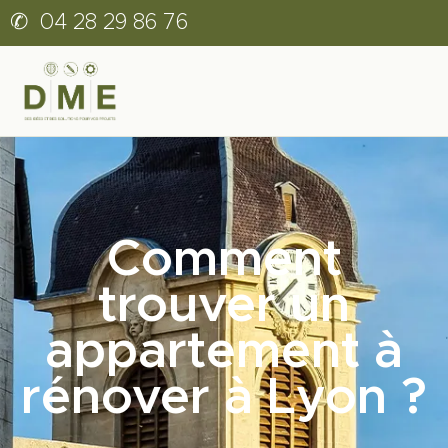
✆
04 28 29 86 76
Comment
trouver un
appartement à
rénover à Lyon ?